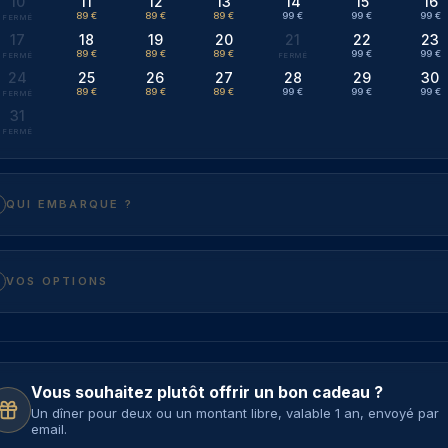
10
11
12
13
14
15
16
89 €
89 €
89 €
99 €
99 €
99 €
17
18
19
20
21
22
23
89 €
89 €
89 €
99 €
99 €
24
25
26
27
28
29
30
89 €
89 €
89 €
99 €
99 €
99 €
31
QUI EMBARQUE ?
VOS OPTIONS
Vous souhaitez plutôt offrir un bon cadeau ?
Un dîner pour deux ou un montant libre, valable 1 an, envoyé par
email.