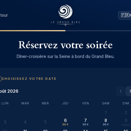
🇫🇷
tour
Réservez votre soirée
Dîner-croisière sur la Seine à bord du Grand Bleu.
CHOISISSEZ VOTRE DATE
oût 2026
LUN
MAR
MER
JEU
VEN
SAM
DIM
1
2
6
7
8
9
3
4
5
89 €
99 €
99 €