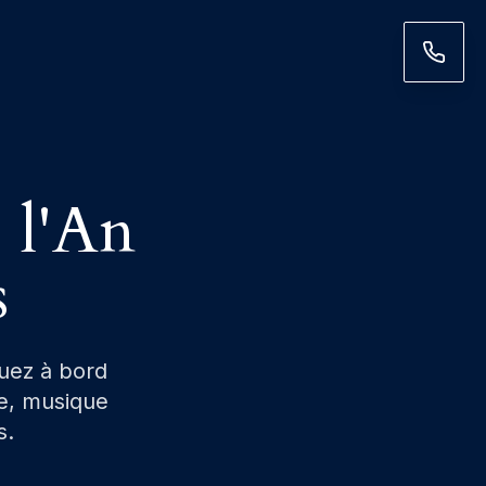
e l'An
s
uez à bord
ie, musique
s.