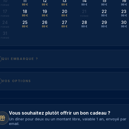
10
11
12
13
14
15
16
89 €
89 €
89 €
99 €
99 €
99 €
17
18
19
20
21
22
23
89 €
89 €
89 €
99 €
99 €
24
25
26
27
28
29
30
89 €
89 €
89 €
99 €
99 €
99 €
31
QUI EMBARQUE ?
VOS OPTIONS
Vous souhaitez plutôt offrir un bon cadeau ?
Un dîner pour deux ou un montant libre, valable 1 an, envoyé par
email.