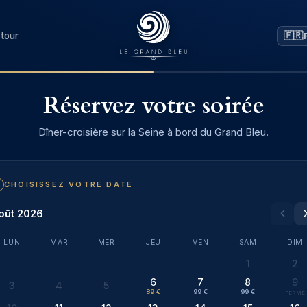
🇫🇷
tour
Réservez votre soirée
Dîner-croisière sur la Seine à bord du Grand Bleu.
CHOISISSEZ VOTRE DATE
oût 2026
LUN
MAR
MER
JEU
VEN
SAM
DIM
1
2
6
7
8
9
3
4
5
89 €
99 €
99 €