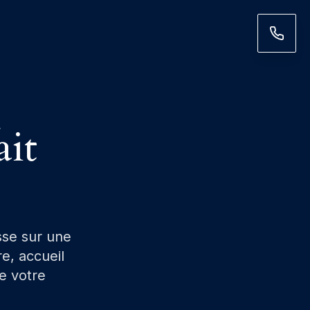
ait
sse sur une
e, accueil
se votre