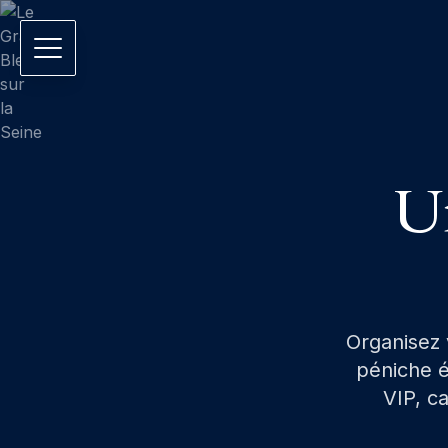
Un
Organisez 
péniche é
VIP, ca