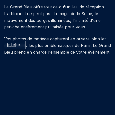
Le Grand Bleu offre tout ce qu'un lieu de réception
traditionnel ne peut pas : la magie de la Seine, le
mouvement des berges illuminées, l'intimité d'une
péniche entièrement privatisée pour vous.
Vos photos de mariage capturent en arrière-plan les
🇫🇷
monuments les plus emblématiques de Paris. Le Grand
FR
Bleu prend en charge l'ensemble de votre événement
: décoration sur mesure, traiteur gastronomique,
animation musicale, photographe.